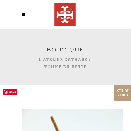
BOUTIQUE
L'ATELIER CATHARE
/
TOUPIE EN HÊTRE
OUT OF
OUT OF
Save
Save
Save
Save
STOCK
STOCK