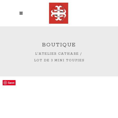
BOUTIQUE
L'ATELIER CATHARE
/
LOT DE 3 MINI TOUPIES
OUT OF
Save
Save
Save
Save
STOCK