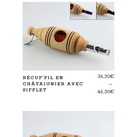
36,30
€
RÉCUP’FIL EN
–
CHÂTAIGNIER AVEC
SIFFLET
Plage
46,30
€
de
prix :
36,30€
à
46,30€