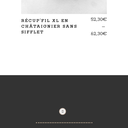
52,30
€
RÉCUP’FIL XL EN
–
CHÂTAIGNIER SANS
SIFFLET
Plage
62,30
€
de
prix :
52,30€
à
62,30€