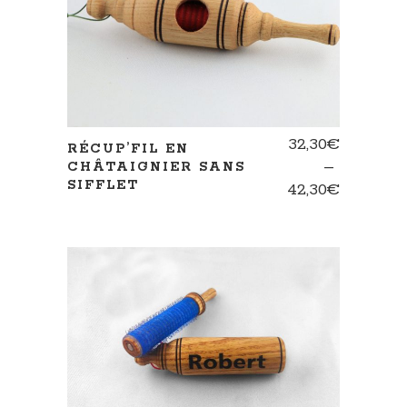
32,30
€
RÉCUP’FIL EN
–
CHÂTAIGNIER SANS
SIFFLET
Plage
42,30
€
de
prix :
32,30€
à
42,30€