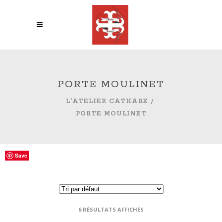
PORTE MOULINET
L'ATELIER CATHARE
/
PORTE MOULINET
Save
Save
Save
Save
Save
Save
6 RÉSULTATS AFFICHÉS